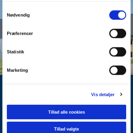
Samtykkevalg
Nødvendig
Tak for din
Præferencer
henvendelse
Statistik
Marketing
Assentoft Hallerne
Stadionvej 41
Vis detaljer
8960 Randers SØ
Telefon
86 49 48 00
Tillad alle cookies
Email:
info@assentofthallerne.dk
CVR 53816711
Tillad valgte